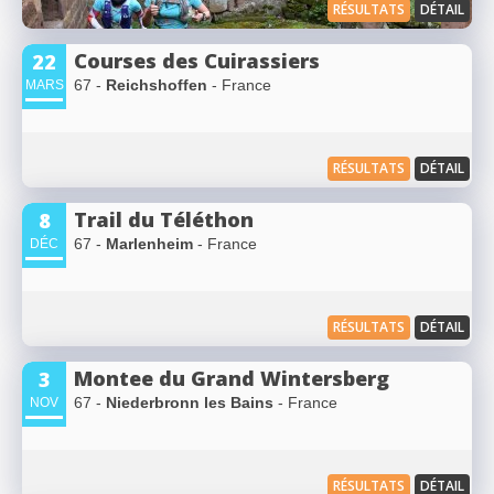
RÉSULTATS
DÉTAIL
Courses des Cuirassiers
22
67 -
Reichshoffen
- France
MARS
RÉSULTATS
DÉTAIL
Trail du Téléthon
8
67 -
Marlenheim
- France
DÉC
RÉSULTATS
DÉTAIL
Montee du Grand Wintersberg
3
67 -
Niederbronn les Bains
- France
NOV
RÉSULTATS
DÉTAIL