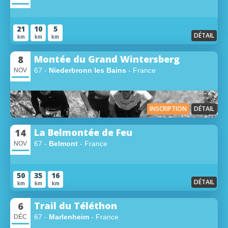
21
10
5
DÉTAIL
km
km
km
Montée du Grand Wintersberg
8
67 -
Niederbronn les Bains
- France
NOV
INSCRIPTION
DÉTAIL
La Belmontée de Feu
14
67 -
Belmont
- France
NOV
50
35
16
DÉTAIL
km
km
km
Trail du Téléthon
6
67 -
Marlenheim
- France
DÉC