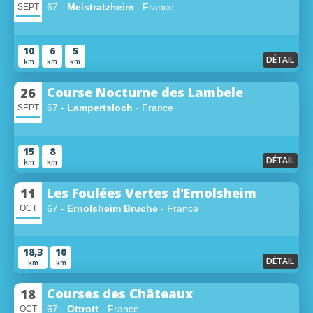
67 -
Meistratzheim
- France
SEPT
10
6
5
DÉTAIL
km
km
km
Course Nocturne des Lambele
26
67 -
Lampertsloch
- France
SEPT
15
8
DÉTAIL
km
km
Les Foulées Vertes d'Ernolsheim
11
67 -
Ernolsheim Bruche
- France
OCT
18,3
10
DÉTAIL
km
km
Courses des Châteaux
18
67 -
Ottrott
- France
OCT