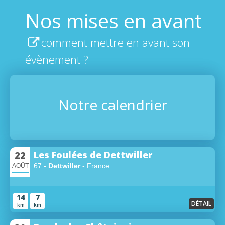
Nos mises en avant
comment mettre en avant son
évènement ?
Notre calendrier
Les Foulées de Dettwiller
22
67 -
Dettwiller
- France
AOÛT
14
7
DÉTAIL
km
km