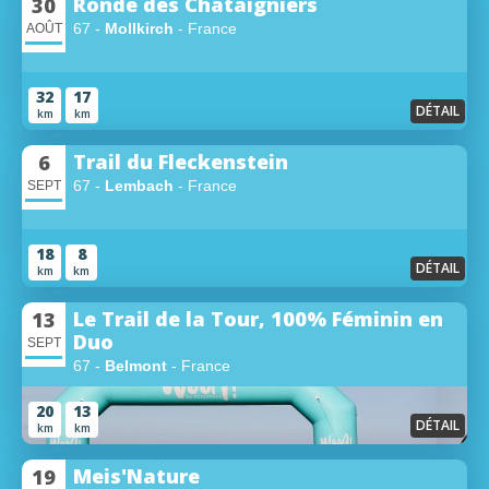
Ronde des Châtaigniers
30
67 -
Mollkirch
- France
AOÛT
32
17
DÉTAIL
km
km
Trail du Fleckenstein
6
67 -
Lembach
- France
SEPT
18
8
DÉTAIL
km
km
Le Trail de la Tour, 100% Féminin en
13
Duo
SEPT
67 -
Belmont
- France
20
13
DÉTAIL
km
km
Meis'Nature
19