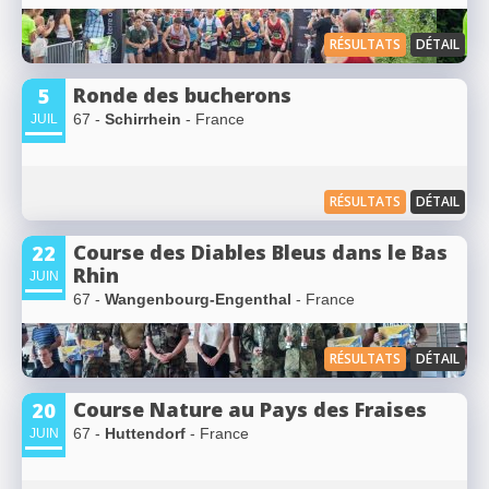
RÉSULTATS
DÉTAIL
Ronde des bucherons
5
67 -
Schirrhein
- France
JUIL
RÉSULTATS
DÉTAIL
Course des Diables Bleus dans le Bas
22
Rhin
JUIN
67 -
Wangenbourg-Engenthal
- France
RÉSULTATS
DÉTAIL
Course Nature au Pays des Fraises
20
67 -
Huttendorf
- France
JUIN