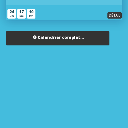
24
17
10
DÉTAIL
km
km
km
Calendrier complet...