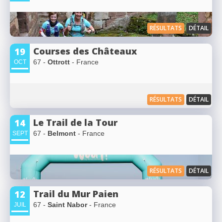
RÉSULTATS
DÉTAIL
Courses des Châteaux
19
67 -
Ottrott
- France
OCT
RÉSULTATS
DÉTAIL
Le Trail de la Tour
14
67 -
Belmont
- France
SEPT
RÉSULTATS
DÉTAIL
Trail du Mur Paien
12
67 -
Saint Nabor
- France
JUIL